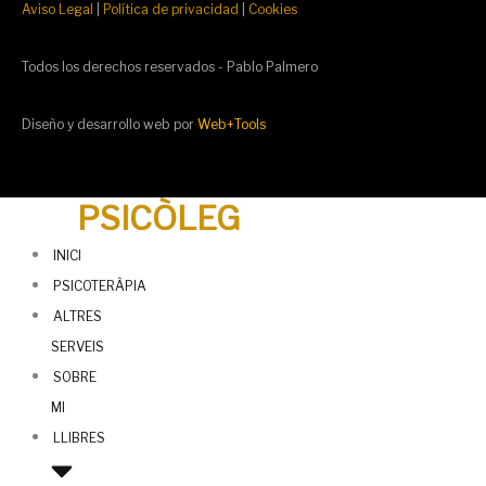
Aviso Legal
|
Política de privacidad
|
Cookies
Todos los derechos reservados - Pablo Palmero
Diseño y desarrollo web por
Web+Tools
PSICÒLEG
INICI
PSICOTERÀPIA
ALTRES
SERVEIS
SOBRE
MI
LLIBRES